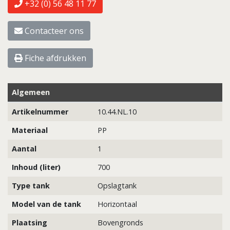
+32 (0) 56 48 11 77
Contacteer ons
Fiche afdrukken
Algemeen
Artikelnummer
10.44.NL.10
Materiaal
PP
Aantal
1
Inhoud (liter)
700
Type tank
Opslagtank
Model van de tank
Horizontaal
Plaatsing
Bovengronds