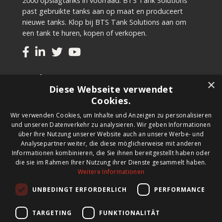
2000 opslagtanks in voorraad. BTS Tank Solutions
past gebruikte tanks aan op maat en produceert
nieuwe tanks. Klop bij BTS Tank Solutions aan om
een tank te huren, kopen of verkopen.
Tanks
×
Diese Webseite verwendet
Tweedehands kopen
Cookies.
Nieuwe tank kopen
Wir verwenden Cookies, um Inhalte und Anzeigen zu personalisieren
Tank huren
und unseren Datenverkehr zu analysieren. Wir geben Informationen
Tank verkopen
über Ihre Nutzung unserer Website auch an unsere Werbe- und
Aanpassingen aan uw tank
Analysepartner weiter, die diese möglicherweise mit anderen
Informationen kombinieren, die Sie ihnen bereitgestellt haben oder
die sie im Rahmen Ihrer Nutzung ihrer Dienste gesammelt haben.
Nieuwsbrief
Weitere Informationen
Schrijf u in op onze nieuwsbrief en blijf op de hoogte
UNBEDINGT ERFORDERLICH
PERFORMANCE
van nieuwe producten, belangrijk nieuws en straffe
aanbiedingen.
TARGETING
FUNKTIONALITÄT