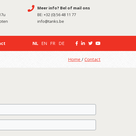
Meer info? Bel of mail ons
17u
BE:
+32 (0) 56 48 11 77
loten
info@tanks.be
act
NL
EN
FR
DE
Home
/
Contact