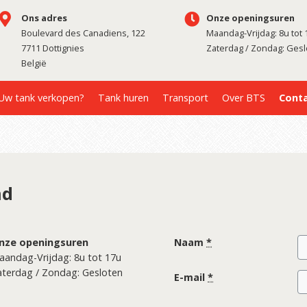
Ons adres
Onze openingsuren
Boulevard des Canadiens, 122
Maandag-Vrijdag: 8u tot 
7711 Dottignies
Zaterdag / Zondag: Ges
België
Uw tank verkopen?
Tank huren
Transport
Over BTS
Cont
nd
nze openingsuren
Naam
*
aandag-Vrijdag: 8u tot 17u
aterdag / Zondag: Gesloten
E-mail
*