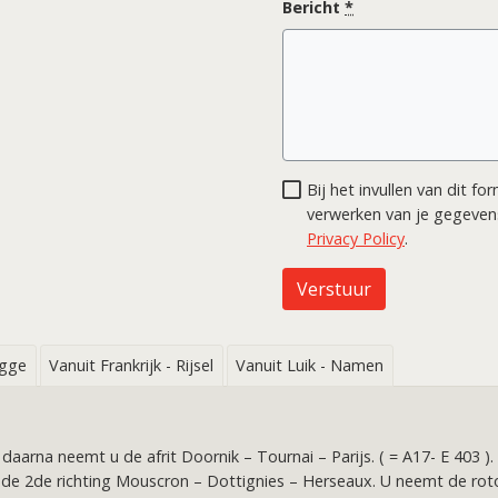
Bericht
*
Bij het invullen van dit f
verwerken van je gegevens
Privacy Policy
.
Verstuur
ugge
Vanuit Frankrijk - Rijsel
Vanuit Luik - Namen
rt daarna neemt u de afrit Doornik – Tournai – Parijs. ( = A17- E 40
 de 2de richting Mouscron – Dottignies – Herseaux. U neemt de roto