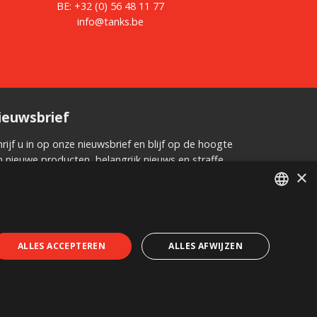
BE:
+32 (0) 56 48 11 77
info@tanks.be
ieuwsbrief
hrijf u in op onze nieuwsbrief en blijf op de hoogte
n nieuwe producten, belangrijk nieuws en straffe
×
nbiedingen.
DUTCH
FRENCH
ALLES ACCEPTEREN
ALLES AFWIJZEN
orwaarden
Huurvoorwaarden
Privacy beleid
Cookies
Stel een vraag