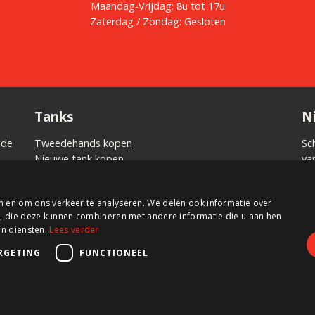
Maandag-Vrijdag: 8u tot 17u
Zaterdag / Zondag: Gesloten
Tanks
N
 de
Tweedehands kopen
Sc
Nieuwe tank kopen
va
Tank huren
aa
Tank verkopen
n en om ons verkeer te analyseren. We delen ook informatie over
Aanpassingen aan uw tank
s, die deze kunnen combineren met andere informatie die u aan hen
un diensten.
Lees verder
RGETING
FUNCTIONEEL
Sitemap
Verkoopsvo