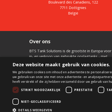
Boulevard des Canadiens, 122
7711 Dottignies
België
Over ons
BTS Tank Solutions is de grootste in Europa voor
in- en verkoop van gebruikte opslagtanks - met
zowat 2000 opslagtanks in voorraad. BTS Tank
Deze website maakt gebruik van cookies.
Solutions past gebruikte tanks aan op maat en
We gebruiken cookies om inhoud en advertenties te personalisere
produceert nieuwe tanks. Klop bij BTS Tank
uw gebruik van onze site met onze advertentie- en analysepartner
Solutions aan om een tank te huren, kopen of
heeft verstrekt of die zij hebben verzameld door uw gebruik van h
verkopen.
STRIKT NOODZAKELIJK
PRESTATIE
TA
NIET-GECLASSIFICEERD
© 2026 BTS Tank Solutions
DETAILS WEERGEVEN