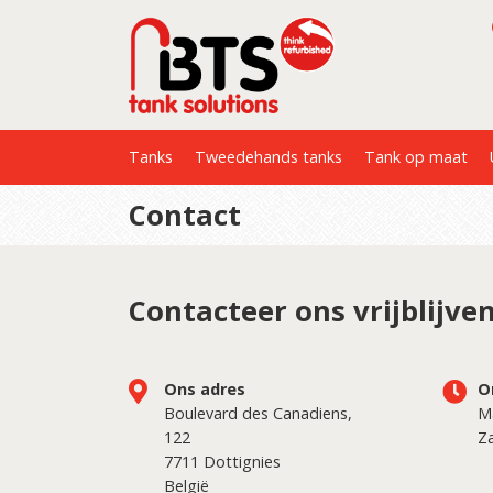
Tanks
Tweedehands tanks
Tank op maat
Contact
Contacteer ons vrijblijve
Ons adres
O
Boulevard des Canadiens,
M
122
Z
7711 Dottignies
België