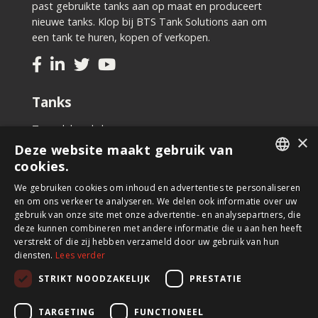
past gebruikte tanks aan op maat en produceert
nieuwe tanks. Klop bij BTS Tank Solutions aan om
een tank te huren, kopen of verkopen.
Tanks
Tweedehands kopen
×
Nieuwe tank kopen
Deze website maakt gebruik van
Tank huren
cookies.
Tank verkopen
DUTCH
We gebruiken cookies om inhoud en advertenties te personaliseren
Aanpassingen aan uw tank
en om ons verkeer te analyseren. We delen ook informatie over uw
FRENCH
gebruik van onze site met onze advertentie- en analysepartners, die
Nieuwsbrief
deze kunnen combineren met andere informatie die u aan hen heeft
verstrekt of die zij hebben verzameld door uw gebruik van hun
diensten.
Lees verder
Schrijf u in op onze nieuwsbrief en blijf op de hoogte
van nieuwe producten, belangrijk nieuws en straffe
STRIKT NOODZAKELIJK
PRESTATIE
aanbiedingen.
TARGETING
FUNCTIONEEL