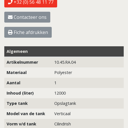
+32 (0) 56 48 11 77
Contacteer ons
Fiche afdrukken
Algemeen
Artikelnummer
10.45.RA.04
Materiaal
Polyester
Aantal
1
Inhoud (liter)
12000
Type tank
Opslagtank
Model van de tank
Verticaal
Vorm v/d tank
Cilindrish