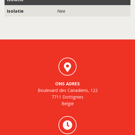
Isolatie
Nee
ONS ADRES
Boulevard des Canadiens, 122
7711 Dottignies
België