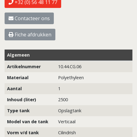
+32 (0) 56 48 11 77
Contacteer ons
Fiche afdrukken
Algemeen
Artikelnummer
10.44.CG.06
Materiaal
Polyethyleen
Aantal
1
Inhoud (liter)
2500
Type tank
Opslagtank
Model van de tank
Verticaal
Vorm v/d tank
Cilindrish