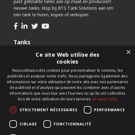
past gebruikte tanks aan op maat en produceert
nieuwe tanks. Klop bij BTS Tank Solutions aan om
een tank te huren, kopen of verkopen.
Tanks
×
Tweedehands kopen
Ce site Web utilise des
Nieuwe tank kopen
cookies
Tank huren
Nous utilisons des cookies pour personnaliser le contenu, les
Tank verkopen
publicités et analyser notre trafic. Nous partageons également des
Aanpassingen aan uw tank
informations sur votre utilisation de notre site avec nos partenaires
de publicité et d'analyse qui peuvent les combiner avec d'autres
informations que vous leur avez fournies ou qu'ils ont collectées
Nieuwsbrief
lors de votre utilisation de leurs services.
En savoir plus
Schrijf u in op onze nieuwsbrief en blijf op de hoogte
STRICTEMENT NÉCESSAIRES
PERFORMANCE
van nieuwe producten, belangrijk nieuws en straffe
aanbiedingen.
CIBLAGE
FONCTIONNALITÉ