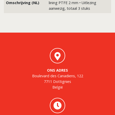
Omschrijving (NL)
lining PTFE 2 mm • Uitlezing
aanwezig, totaal 3 stuks
ONS ADRES
Boulevard des Canadiens, 122
7711 Dottignies
België