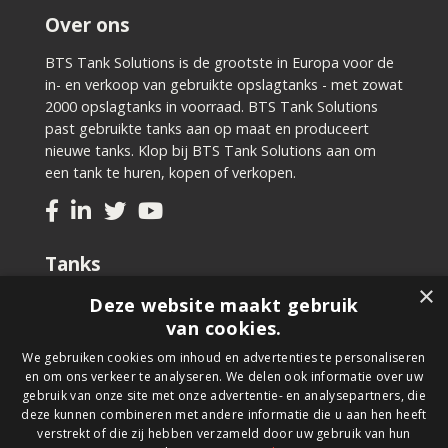
Over ons
BTS Tank Solutions is de grootste in Europa voor de
in- en verkoop van gebruikte opslagtanks - met zowat
2000 opslagtanks in voorraad. BTS Tank Solutions
past gebruikte tanks aan op maat en produceert
nieuwe tanks. Klop bij BTS Tank Solutions aan om
een tank te huren, kopen of verkopen.
Tanks
×
Tweedehands kopen
Deze website maakt gebruik
Nieuwe tank kopen
van cookies.
Tank huren
We gebruiken cookies om inhoud en advertenties te personaliseren
Tank verkopen
en om ons verkeer te analyseren. We delen ook informatie over uw
Aanpassingen aan uw tank
gebruik van onze site met onze advertentie- en analysepartners, die
deze kunnen combineren met andere informatie die u aan hen heeft
verstrekt of die zij hebben verzameld door uw gebruik van hun
Nieuwsbrief