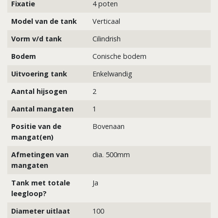
Fixatie
4 poten
Model van de tank
Verticaal
Vorm v/d tank
Cilindrish
Bodem
Conische bodem
Uitvoering tank
Enkelwandig
Aantal hijsogen
2
Aantal mangaten
1
Positie van de
Bovenaan
mangat(en)
Afmetingen van
dia. 500mm
mangaten
Tank met totale
Ja
leegloop?
Diameter uitlaat
100