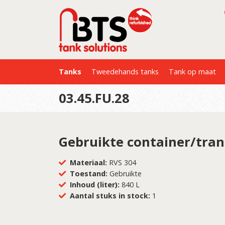
Tanks
Tweedehands tanks
Tank op maat
03.45.FU.28
Gebruikte container/tra
Materiaal:
RVS 304
Toestand:
Gebruikte
Inhoud (liter):
840 L
Aantal stuks in stock:
1