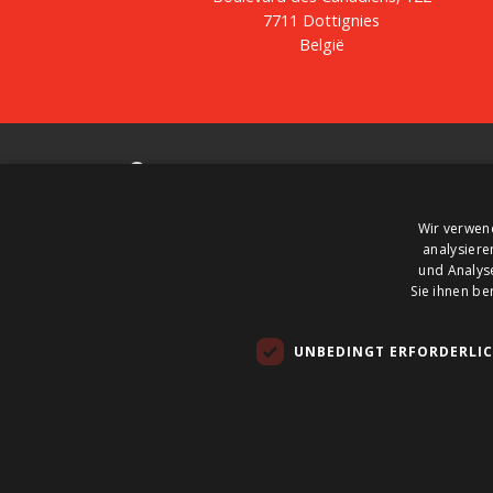
7711 Dottignies
België
Over ons
BTS Tank Solutions is de grootste in Europa voor
Wir verwen
in- en verkoop van gebruikte opslagtanks - met
analysiere
zowat 2000 opslagtanks in voorraad. BTS Tank
und Analys
Solutions past gebruikte tanks aan op maat en
Sie ihnen be
produceert nieuwe tanks. Klop bij BTS Tank
Solutions aan om een tank te huren, kopen of
UNBEDINGT ERFORDERLI
verkopen.
© 2026 BTS Tank Solutions