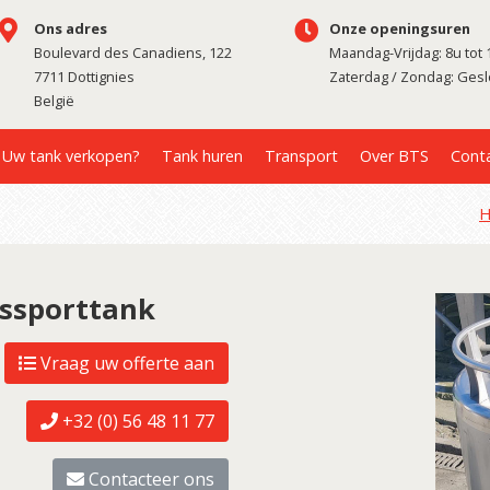
Ons adres
Onze openingsuren
Boulevard des Canadiens, 122
Maandag-Vrijdag: 8u tot 
7711 Dottignies
Zaterdag / Zondag: Ges
België
Uw tank verkopen?
Tank huren
Transport
Over BTS
Cont
nssporttank
Vraag uw offerte aan
+32 (0) 56 48 11 77
Contacteer ons