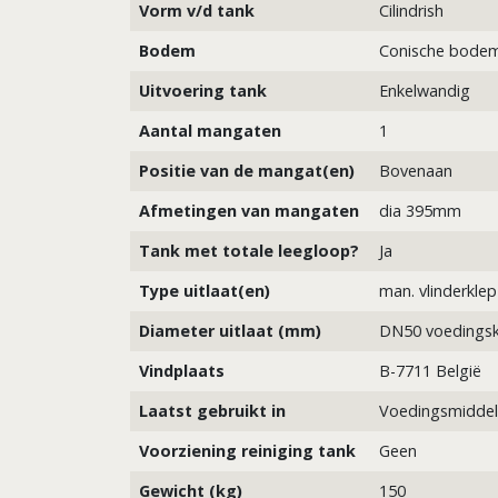
Vorm v/d tank
Cilindrish
Bodem
Conische bode
Uitvoering tank
Enkelwandig
Aantal mangaten
1
Positie van de mangat(en)
Bovenaan
Afmetingen van mangaten
dia 395mm
Tank met totale leegloop?
Ja
Type uitlaat(en)
man. vlinderklep
Diameter uitlaat (mm)
DN50 voedingsk
Vindplaats
B-7711 België
Laatst gebruikt in
Voedingsmidde
Voorziening reiniging tank
Geen
Gewicht (kg)
150