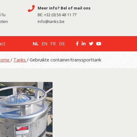
Meer info? Bel of mail ons
17u
BE:
+32 (0) 56 48 11 77
loten
info@tanks.be
act
NL
EN
FR
DE
Home
/
Tanks
/ Gebruikte container/transsporttank