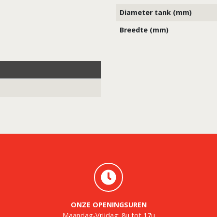
Diameter tank (mm)
Breedte (mm)
ONZE OPENINGSUREN
Maandag-Vrijdag: 8u tot 17u