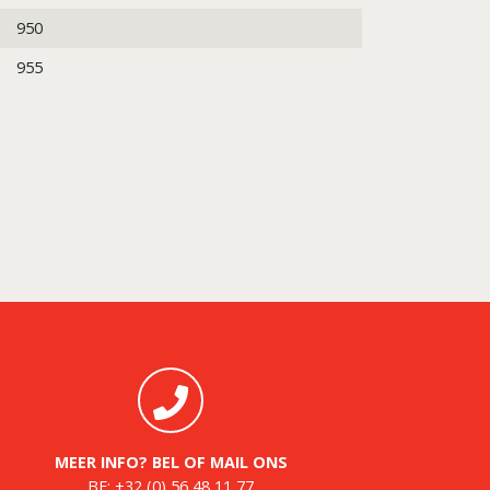
950
955
MEER INFO? BEL OF MAIL ONS
BE:
+32 (0) 56 48 11 77