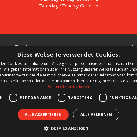
Zaterdag / Zondag: Gesloten
Tanks
N
Diese Webseite verwendet Cookies.
 de
Tweedehands kopen
Sc
den Cookies, um Inhalte und Anzeigen zu personalisieren und unseren Date
Nieuwe tank kopen
va
n. Wir geben Informationen über Ihre Nutzung unserer Website auch an un
Tank huren
aa
epartner weiter, die diese möglicherweise mit anderen Informationen kombi
Tank verkopen
reitgestellt haben oder die sie im Rahmen Ihrer Nutzung ihrer Dienste ges
Aanpassingen aan uw tank
Weitere Informationen
CH
PERFORMANCE
TARGETING
FUNKTIONAL
ALLE AKZEPTIEREN
ALLE ABLEHNEN
DETAILS ANZEIGEN
Sitemap
Verkoopsvo