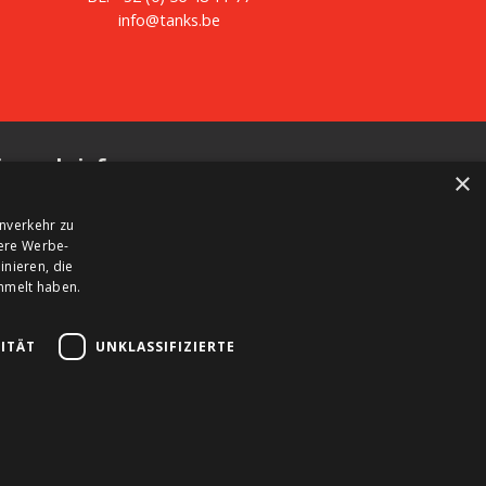
info@tanks.be
ieuwsbrief
×
hrijf u in op onze nieuwsbrief en blijf op de hoogte
nverkehr zu
n nieuwe producten, belangrijk nieuws en straffe
sere Werbe-
nbiedingen.
nieren, die
ammelt haben.
ITÄT
UNKLASSIFIZIERTE
orwaarden
Huurvoorwaarden
Privacy beleid
Cookies