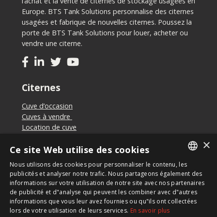
l’achat et la vente de citernes de stockage usagées en
Europe. BTS Tank Solutions personnalise des citernes
usagées et fabrique de nouvelles citernes. Poussez la
porte de BTS Tank Solutions pour louer, acheter ou
vendre une citerne.
Citernes
Cuve d’occasion
Cuves à vendre
Location de cuve
Vendre de cuves
×
Ce site Web utilise des cookies
Cuve sur mesure
Nous utilisons des cookies pour personnaliser le contenu, les
DUTCH
publicités et analyser notre trafic. Nous partageons également des
informations sur votre utilisation de notre site avec nos partenaires
FRENCH
Newsletter
de publicité et d"analyse qui peuvent les combiner avec d"autres
informations que vous leur avez fournies ou qu"ils ont collectées
lors de votre utilisation de leurs services.
En savoir plus
Inscrivez-vous à notre newsletter pour rester informé