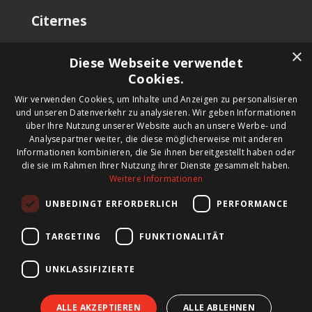
Citernes
Cuve d’occasion
×
Diese Webseite verwendet
Cuves à vendre
Cookies.
Location de cuve
Vendre de cuves
Wir verwenden Cookies, um Inhalte und Anzeigen zu personalisieren
Cuve sur mesure
und unseren Datenverkehr zu analysieren. Wir geben Informationen
über Ihre Nutzung unserer Website auch an unsere Werbe- und
Analysepartner weiter, die diese möglicherweise mit anderen
Informationen kombinieren, die Sie ihnen bereitgestellt haben oder
die sie im Rahmen Ihrer Nutzung ihrer Dienste gesammelt haben.
Newsletter
Weitere Informationen
Inscrivez-vous à notre newsletter pour rester informé
UNBEDINGT ERFORDERLICH
PERFORMANCE
des nouveaux produits, des actualités importantes et
des offres à ne pas manquer.
TARGETING
FUNKTIONALITÄT
UNKLASSIFIZIERTE
ALLE AKZEPTIEREN
ALLE ABLEHNEN