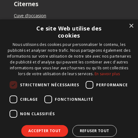
Citernes
Cuve d’occasion
Cuves à vendre
×
Ce site Web utilise des
Location de cuve
cookies
Vendre de cuves
Cuve sur mesure
Nous utilisons des cookies pour personnaliser le contenu, les
publicités et analyser notre trafic. Nous partageons également des
informations sur votre utilisation de notre site avec nos partenaires
de publicité et d'analyse qui peuvent les combiner avec d'autres
informations que vous leur avez fournies ou qu'ils ont collectées
Newsletter
lors de votre utilisation de leurs services.
En savoir plus
Inscrivez-vous à notre newsletter pour rester informé
STRICTEMENT NÉCESSAIRES
PERFORMANCE
des nouveaux produits, des actualités importantes et
des offres à ne pas manquer.
CIBLAGE
FONCTIONNALITÉ
NON CLASSIFIÉS
ACCEPTER TOUT
REFUSER TOUT
© 2026 BTS Tank Solutions