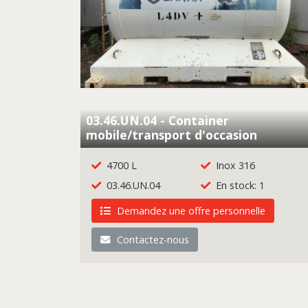
03.46.UN.04 - Container
mobile/transport d'occasion
4700 L
Inox 316
03.46.UN.04
En stock: 1
Demandez une offre personnelle
Contactez-nous