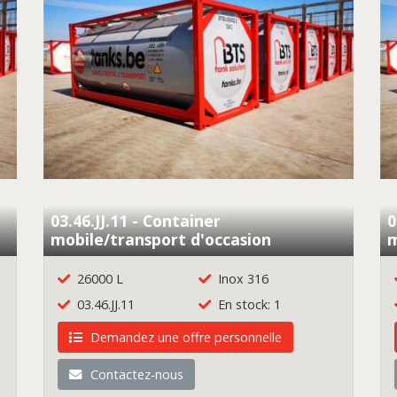
03.46.JJ.11 - Container
0
mobile/transport d'occasion
m
26000 L
Inox 316
03.46.JJ.11
En stock: 1
Demandez une offre personnelle
Contactez-nous