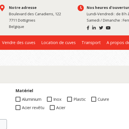
Notre adresse
Nos heures d'ouvertu
Boulevard des Canadiens, 122
Lundi-Vendredi : de 8 h 
7711 Dottignies
Samedi / Dimanche : Fe
Belgique
Vendre des cuves
Location de cuves
Transport
A propos d
Matériel
Aluminium
Inox
Plastic
Cuivre
Acier revêtu
Acier