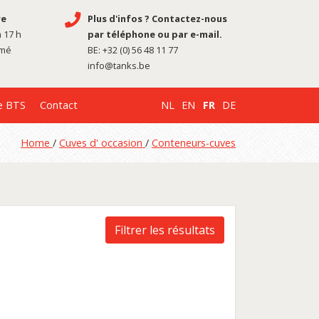
re
Plus d'infos ? Contactez-nous
à 17 h
par téléphone ou par e-mail.
rmé
BE:
+32 (0) 56 48 11 77
info@tanks.be
e BTS
Contact
NL
EN
FR
DE
Home
/
Cuves d' occasion
/
Conteneurs-cuves
Filtrer les résultats