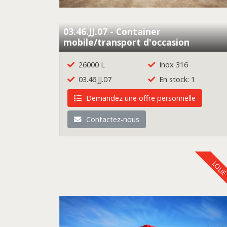
03.46.JJ.07 - Container
mobile/transport d'occasion
26000 L
Inox 316
03.46.JJ.07
En stock: 1
Demandez une offre personnelle
Contactez-nous
LOU