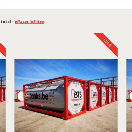
u total –
effacer le filtre
É
LOUÉ