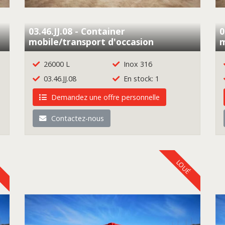
03.46.JJ.08 - Container
0
mobile/transport d'occasion
m
26000 L
Inox 316
03.46.JJ.08
En stock: 1
Demandez une offre personnelle
Contactez-nous
É
LOUÉ